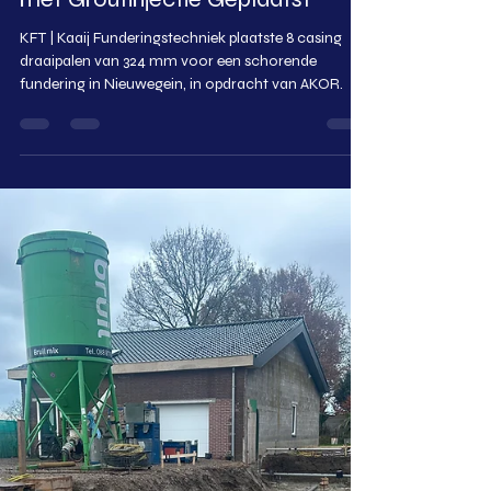
Nick Kleefman
1 minuten om te lezen
Schorende Fundering in
Nieuwegein: 8 Casing Draaipalen
met Groutinjectie Geplaatst
KFT | Kaaij Funderingstechniek plaatste 8 casing
draaipalen van 324 mm voor een schorende
fundering in Nieuwegein, in opdracht van AKOR.