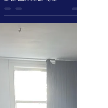
draaipalen (219 mm, 5,5 m) op de Bergerweg in
Alkmaar. Mooi project dicht bij huis!