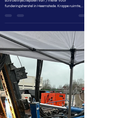
Funderingsherstel in Heemstede:
28 Schroefinjectiepalen van 7
Meter Geplaatst
KFT | Kaaij Funderingstechniek plaatste 28
schroefinjectiepalen van 7 meter voor
funderingsherstel in Heemstede. Krappe ruimte,
toch gelukt!