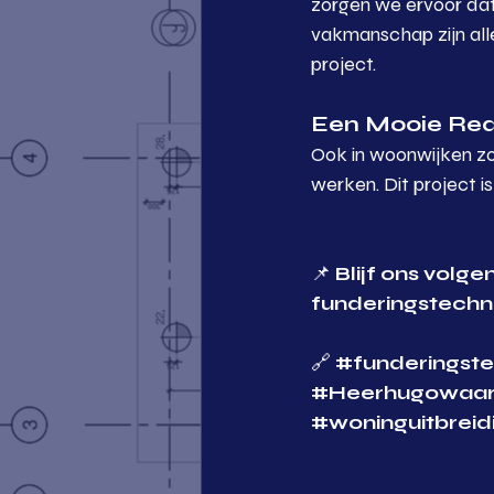
zorgen we ervoor dat d
vakmanschap zijn alle
project.
Een Mooie Rea
Ook in woonwijken zo
werken. Dit project i
📌 
Blijf ons volg
funderingstechn
🔗 
#funderingste
#Heerhugowaa
#woninguitbreid