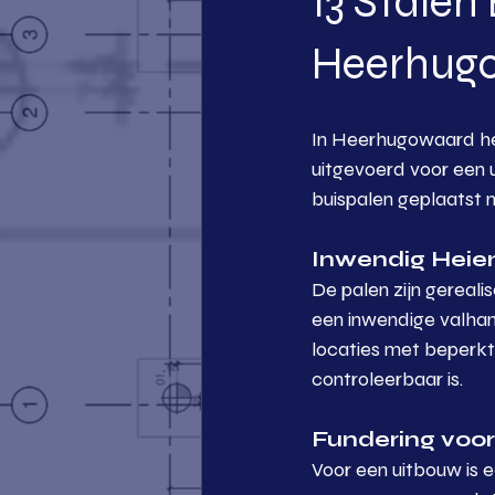
13 Stalen
Heerhugo
In Heerhugowaard hee
uitgevoerd voor een 
buispalen geplaatst 
Inwendig Heien
De palen zijn gereali
een inwendige valham
locaties met beperkt
controleerbaar is.
Fundering voo
Voor een uitbouw is e