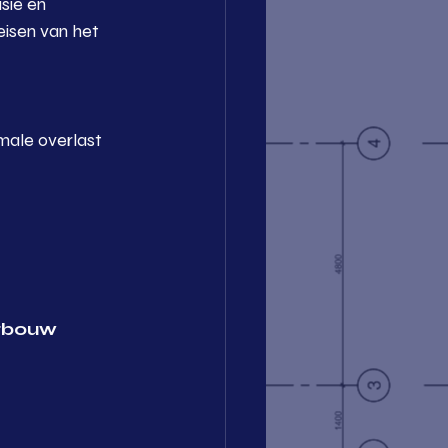
sie en 
eisen van het 
male overlast 
tbouw