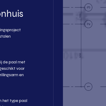
nhuis
ingsproject 
stalen 
ij de paal met 
geschikt voor 
llingsarm en 
n het type paal 