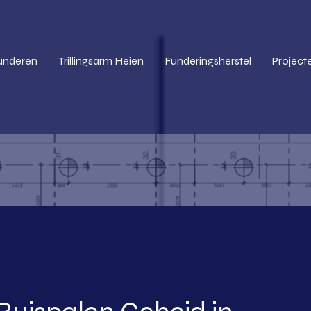
 Funderen
Trillingsarm Heien
Funderingsherstel
Project