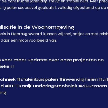
e constructie jarenlang stevig en stabiel blijft. Met preci
 13 palen succesvol geplaatst, volledig afgestemd op de 
lisatie in de Woonomgeving
als in Heerhugowaard kunnen wij snel, netjes en met mini
s daar een mooi voorbeeld van.
en voor meer updates over onze projecten en 
ieken!
chniek
#stalenbuispalen
#inwendigheien
#ui
rd
#KFTKaaijFunderingstechniek
#duurzaam
ing